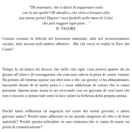
"Oh insensato, che ti sforzi di sopportare tutto
con le tue spalle! Oh mendico, che vieni a bussare alla
sua stessa porta! Deponi i tuoi fardelli nelle mani di Colui
che può reggere ogni peso…"
R. TAGORE
Certuni cercano la felicità nel benessere materiale, altri nel riconoscimento
sociale, altri ancora nell’ambito affettivo…Ma chi cerca in realtà la Pace del
Cuore?
Tempo fa un’amica mi diceva che nella vita ogni cosa poteva sparire da un
giorno all’altro e di conseguenza che essa non valeva la pena di venire vissuta.
Ha portato all’estremo queste sue idee sino a che, un giorno, ci ha abbandonato,
lasciando dietro di sé molta pena e i cuori addolorati di coloro che le erano
prossimi. Questa triste storia le sto rivivendo con un giovane di vent’anni che
non è riuscito a rintracciare sotto la luce solare la bellezza della propria anima..
Perché tanta sofferenza ed angoscia nel cuore dei nostri giovani, o meno
giovani amici? Perché tante afflizioni in un mondo strapieno di cibo e di beni
materiali? Perché questa solitudine in una esistenza che si vanta di essere un
piena di comunicazione?