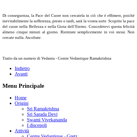
Di conseguenza, la Pace del Cuore non cercatela in ciò che è effimero, poiché
inevitabilmente la sofferenza, presto o tardi, sarà la vostra sorte. Scoprite la pace
del cuore nella Bellezza e nella Gioia dell’Eterno. Concedetevi questa felicità
almeno cinque minuti al giorno. Rientrate semplicemente in voi stessi. Non
cercate nulla. Ascoltate.
Tratto da un numero di Vedanta - Centre Vedantique Ramakrishna
Indietro
Avanti
Menu Principale
Home
Origini
Sri Ramakrishna
Sri Sarada Devi
Swami Vivekananda
I discepoli
Attività
Centre Vedantique - Gretz