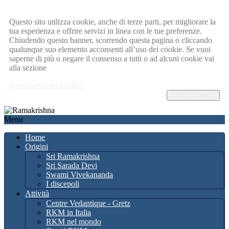
Questo sito utilizza cookie, anche di terze parti, per migliorare la
tua esperienza e offrire servizi in linea con le tue preferenze.
Chiudendo questo banner, scorrendo questa pagina o cliccando
qualunque suo elemento acconsenti all’uso dei cookie. Se vuoi
saperne di più o negare il consenso a tutti o ad alcuni cookie vai
alla sezione
Informativa sui cookies
OK, ho capito !
Menu
Home
Origini
Sri Ramakrishna
Sri Sarada Devi
Swami Vivekananda
I discepoli
Attività
Centre Vedantique - Gretz
RKM in Italia
RKM nel mondo