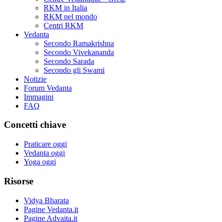
RKM in Italia
RKM nel mondo
Centri RKM
Vedanta
Secondo Ramakrishna
Secondo Vivekananda
Secondo Sarada
Secondo gli Swami
Notizie
Forum Vedanta
Immagini
FAQ
Concetti chiave
Praticare oggi
Vedanta oggi
Yoga oggi
Risorse
Vidya Bharata
Pagine Vedanta.it
Pagine Advaita.it