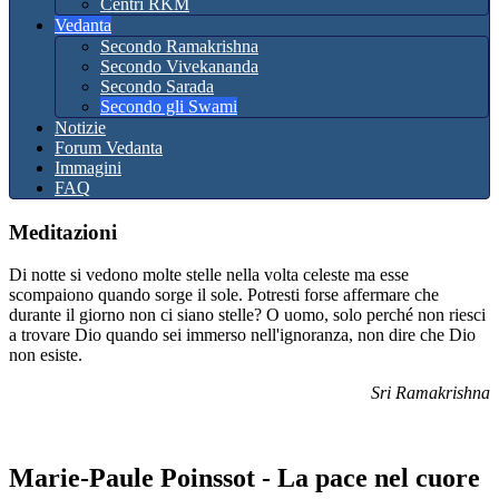
Centri RKM
Vedanta
Secondo Ramakrishna
Secondo Vivekananda
Secondo Sarada
Secondo gli Swami
Notizie
Forum Vedanta
Immagini
FAQ
Meditazioni
Di notte si vedono molte stelle nella volta celeste ma esse
scompaiono quando sorge il sole. Potresti forse affermare che
durante il giorno non ci siano stelle? O uomo, solo perché non riesci
a trovare Dio quando sei immerso nell'ignoranza, non dire che Dio
non esiste.
Sri Ramakrishna
Marie-Paule Poinssot - La pace nel cuore