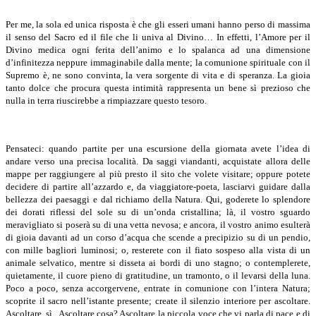
Per me, la sola ed unica risposta è che gli esseri umani hanno perso di massima
il senso del Sacro ed il file che li univa al Divino… In effetti, l’Amore per il
Divino medica ogni ferita dell’animo e lo spalanca ad una dimensione
d’infinitezza neppure immaginabile dalla mente; la comunione spirituale con il
Supremo è, ne sono convinta, la vera sorgente di vita e di speranza. La gioia
tanto dolce che procura questa intimità rappresenta un bene sì prezioso che
nulla in terra riuscirebbe a rimpiazzare questo tesoro.
Pensateci: quando partite per una escursione della giornata avete l’idea di
andare verso una precisa località. Da saggi viandanti, acquistate allora delle
mappe per raggiungere al più presto il sito che volete visitare; oppure potete
decidere di partire all’azzardo e, da viaggiatore-poeta, lasciarvi guidare dalla
bellezza dei paesaggi e dal richiamo della Natura. Qui, goderete lo splendore
dei dorati riflessi del sole su di un’onda cristallina; là, il vostro sguardo
meravigliato si poserà su di una vetta nevosa; e ancora, il vostro animo esulterà
di gioia davanti ad un corso d’acqua che scende a precipizio su di un pendio,
con mille bagliori luminosi; o, resterete con il fiato sospeso alla vista di un
animale selvatico, mentre si disseta ai bordi di uno stagno; o contemplerete,
quietamente, il cuore pieno di gratitudine, un tramonto, o il levarsi della luna.
Poco a poco, senza accorgervene, entrate in comunione con l’intera Natura;
scoprite il sacro nell’istante presente; create il silenzio interiore per ascoltare.
Ascoltare, sì.. Ascoltare cosa? Ascoltare la piccola voce che vi parla di pace e di