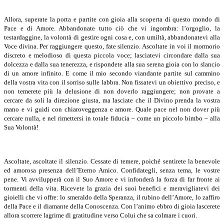
Allora, superate la porta e partite con gioia alla scoperta di questo mondo di
Pace e di Amore. Abbandonate tutto ciò che vi ingombra: l’orgoglio, la
testardaggine, la volontà di gestire ogni cosa e, con umiltà, abbandonatevi alla
Voce divina. Per raggiungere questo, fate silenzio. Ascoltate in voi il mormorio
discreto e melodioso di questa piccola voce; lasciatevi circondare dalla sua
dolcezza e dalla sua tenerezza, e rispondete alla sua serena gioia con lo slancio
di un amore infinito. E come il mio secondo viandante partite sul cammino
della vostra vita con il sorriso sulle labbra. Non fissatevi un obiettivo preciso, e
non temerete più la delusione di non doverlo raggiungere; non provate a
cercare da soli la direzione giusta, ma lasciate che il Divino prenda la vostra
mano e vi guidi con chiaroveggenza e amore. Quale pace nel non dover più
cercare nulla, e nel rimettersi in totale fiducia – come un piccolo bimbo – alla
Sua Volontà!
Ascoltate, ascoltate il silenzio. Cessate di temere, poiché sentirete la benevole
ed amorosa presenza dell’Eterno Amico. Confidategli, senza tema, le vostre
pene. Vi avvilupperà con il Suo Amore e vi infonderà la forza di far fronte ai
tormenti della vita. Ricevete la grazia dei suoi benefici e meravigliatevi dei
gioielli che vi offre: lo smeraldo della Speranza, il rubino dell’Amore, lo zaffiro
della Pace e il diamante della Conoscenza. Con l’animo ebbro di gioia lascerete
allora scorrere lagrime di gratitudine verso Colui che sa colmare i cuori.