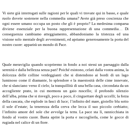
Vi siete già interrogati sulle ragioni per le quali vi trovate qui in basso, e quale
ruolo dovete sostenere nella commedia umana? Avete già preso coscienza che
ogni essere umano occupa un posto che gli è proprio? La medesima comparsa
diviene essenziale per la buona rappresentazione di una commedia… Di
conseguenza cambiamo atteggiamento, abbandoniamo la tristezza ed una
visione solo mentale degli avvenimenti, ed apriamo generosamente la porta del
nostro cuore: apparirà un mondo di Pace.
Quale meraviglia quando scopriremo in fondo a noi stessi un paesaggio dalla
serenità e dalla bellezza senza pari! Poiché esistono, celati dalla vostra anima, la
dolcezza delle colline verdeggianti che si distendono ai bordi di un lago
luminoso come il diamante, lo splendore e la maestosità delle cime innevate,
che si slanciano verso il cielo; la tranquillità di una bella casa, circondata da un
accogliente prato, in cui mormora un gaio ruscello; il profondo silenzio
dell’alba, prima che si risvegli, poco a poco, il cinguettare degli uccelli; la forza
della cascata, che esplode in fasci di luce; l’infinito del mare, gioiello blu sotto
il sole d’estate; la tenerezza della cerva che lecca il suo piccolo cerbiatto;
l’infinito amore del sole che avvolge la terra. La pace sta lì, rannicchiata in
fondo al vostro cuore. Basta aprire la porta e raccoglierla, come le gocce di
rugiada nel calice di un fiore.