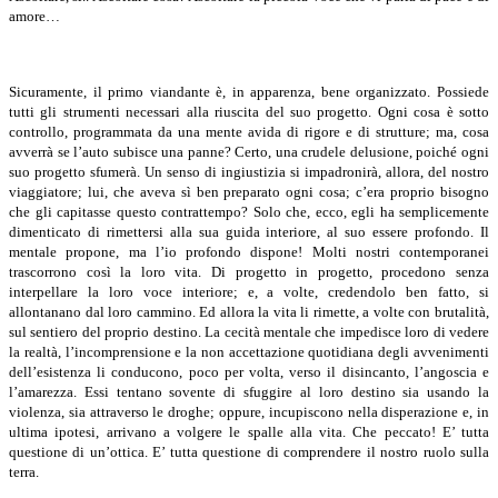
amore…
Sicuramente, il primo viandante è, in apparenza, bene organizzato. Possiede
tutti gli strumenti necessari alla riuscita del suo progetto. Ogni cosa è sotto
controllo, programmata da una mente avida di rigore e di strutture; ma, cosa
avverrà se l’auto subisce una panne? Certo, una crudele delusione, poiché ogni
suo progetto sfumerà. Un senso di ingiustizia si impadronirà, allora, del nostro
viaggiatore; lui, che aveva sì ben preparato ogni cosa; c’era proprio bisogno
che gli capitasse questo contrattempo? Solo che, ecco, egli ha semplicemente
dimenticato di rimettersi alla sua guida interiore, al suo essere profondo. Il
mentale propone, ma l’io profondo dispone! Molti nostri contemporanei
trascorrono così la loro vita. Di progetto in progetto, procedono senza
interpellare la loro voce interiore; e, a volte, credendolo ben fatto, si
allontanano dal loro cammino. Ed allora la vita li rimette, a volte con brutalità,
sul sentiero del proprio destino. La cecità mentale che impedisce loro di vedere
la realtà, l’incomprensione e la non accettazione quotidiana degli avvenimenti
dell’esistenza li conducono, poco per volta, verso il disincanto, l’angoscia e
l’amarezza. Essi tentano sovente di sfuggire al loro destino sia usando la
violenza, sia attraverso le droghe; oppure, incupiscono nella disperazione e, in
ultima ipotesi, arrivano a volgere le spalle alla vita. Che peccato! E’ tutta
questione di un’ottica. E’ tutta questione di comprendere il nostro ruolo sulla
terra.