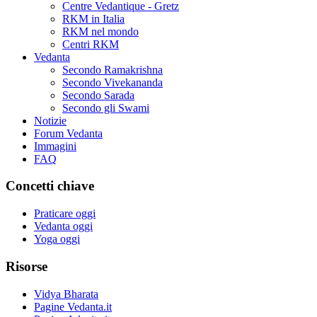
Centre Vedantique - Gretz
RKM in Italia
RKM nel mondo
Centri RKM
Vedanta
Secondo Ramakrishna
Secondo Vivekananda
Secondo Sarada
Secondo gli Swami
Notizie
Forum Vedanta
Immagini
FAQ
Concetti chiave
Praticare oggi
Vedanta oggi
Yoga oggi
Risorse
Vidya Bharata
Pagine Vedanta.it