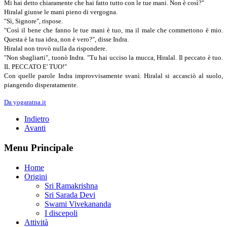
Mi hai detto chiaramente che hai fatto tutto con le tue mani. Non è così?"
Hiralal giunse le mani pieno di vergogna.
"Sì, Signore", rispose.
"Così il bene che fanno le tue mani è tuo, ma il male che commettono è mio.
Questa è la tua idea, non è vero?", disse Indra.
Hiralal non trovò nulla da rispondere.
"Non sbagliarti", tuonò Indra. "Tu hai ucciso la mucca, Hiralal. Il peccato è tuo.
IL PECCATO E' TUO!"
Con quelle parole Indra improvvisamente svanì. Hiralal si accasciò al suolo,
piangendo disperatamente.
Da yogaratna.it
Indietro
Avanti
Menu Principale
Home
Origini
Sri Ramakrishna
Sri Sarada Devi
Swami Vivekananda
I discepoli
Attività