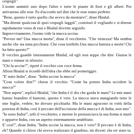
cespugli".
L'uomo ammirò uno dopo l'altro e tutte le piante di fiori e gli alberi. Poi
arrivarono alle rose. Fu d'accordo nel dire che le rose erano perfette.
"Bene, questo è tutto quello che avevo da mostrarvi", disse Hiralal.
"Ma ditemi qualcosa di quei cespugli laggiù", continuò il vegliardo e si diresse
rapidamente verso di essi e Hiralal dovette seguirlo.
Improvvisamente, l'uomo vide la mucca uccisa.
"Povero me! Una mucca morta", disse il vecchietto. "Che tristezza! Ma sembra
anche che sia stata picchiata. Che cosa terribile.Una mucca battuta a morte! Chi
ha fatto questo?"
Il vecchio guardò intensamente Hiralal, ed egli non seppe che dire. Giunse le
mani e rimase in silenzio.
"Chi la uccise?", ripeté il vecchio con voce ferma.
Allora Hiralal si ricordò dell'idea che ebbe nel pomeriggio.
"E' stato Indra", disse. "Indra uccise la mucca".
"Cosa volete dire?" chiese il vecchio. "Come ha potuto Indra uccidere la
mucca?"
"Non sapete", replicò Hiralal, "che Indra è il dio che guida le mani? Le mie mani
hanno brandito il bastone, questo è vero. La mucca stava mangiando tutte le
mie foglie, vedete, ho dovuto picchiarla. Ma le mani agiscono in virtù della
potenza di Indra, così il peccato dell'uccisione della mucca è di Indra, non mio".
"Io sono Indra!", urlò il vecchietto, e mentre lo pronunciava la sua forma si mutò
e apparve Indra, con un aspetto estremamente arrabbiato.
E' così!", disse Indra, "Indra uccise la mucca, non è vero? Il peccato è di Indra,
eh? Quando ti chiesi chi aveva realizzato il giardino, mi dicesti che eri stato tu.