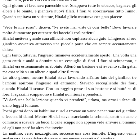
Ogni giorno vi lavorava parecchie ore. Strappava tutte le erbacce, bagnava gli
alberi e le piante, e piantava nuovi filari. I fiori vi sbocciavano tutto l'anno.
Quando capitava un visitatore, Hiralal glielo mostrava con gran piacere.
"Vede le mie rose?", diceva. "Ne avete mai viste di così belle? Devo lavorare
molto duramente per ottenere dei boccioli così perfetti".
Hiralal metteva grande cura affinché non capitasse alcun guio. L'ingresso al suo
giardino avveniva attraverso una piccola porta che era sempre accuratamente
chiusa.
Ogni tanto, tuttavia, l'ingresso rimaneva accidentalmente aperto. Una volta una
gatta entrò e andò a dormire su un cespuglio di fiori. I fiori si sciuparono, e
Hiralal era estremamente arrabbiato. Afferrò un bastone e si avventò sulla gatta,
ma essa saltò su un albero e sparì oltre il muro.
Un altro giorno, mentre Hiralal stava lavorando all'altro lato del giardino, tre
bambini aprirono l'ingresso ed entrarono. Stavano raccogliendo dei fiori,
quando Hiralal li scorse. Con un ruggito prese il suo bastone e si buttò su di
loro. I ragazzini scapparono e Hiralal non riuscì a prenderli.
"Vi darò una bella lezione quando vi prenderò", urlava, ma ormai i fanciulli
erano fuggiti lontano.
Pochi giorni dopo un babbuino riuscì a trovare un varco per entrare nel giardino
e fece molti danni. Mentre Hiralal stava scacciando la scimmia, entrò un cane e
cominciò a scavare un buco. Il cane scappò non appena vide arrivare il bramino
ed egli non poté far altro che inveire.
Un mattino, verso mezzogiorno, successe una cosa terribile. L'ingresso venne
spalancato da una folata di vento e una mucca penetrò nel giardino.