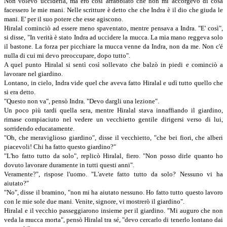
Non volevo ucciderla, ma ero così arrabbiato che non mi accorgevo di cosa
facessero le mie mani. Nelle scritture è detto che che Indra è il dio che giuda le
mani. E' per il suo potere che esse agiscono.
Hiralal cominciò ad essere meno spaventato, mentre pensava a Indra. "E' così",
si disse, "In verità è stato Indra ad uccidere la mucca. La mia mano reggeva solo
il bastone. La forza per picchiare la mucca venne da Indra, non da me. Non c'é
nulla di cui mi devo preoccupare, dopo tutto".
A quel punto Hiralal si sentì così sollevato che balzò in piedi e cominciò a
lavorare nel giardino.
Lontano, in cielo, Indra vide quel che aveva fatto Hiralal e udì tutto quello che
si era detto.
"Questo non va", pensò Indra. "Devo dargli una lezione".
Un poco più tardi quella sera, mentre Hiralal stava innaffiando il giardino,
rimase compiaciuto nel vedere un vecchietto gentile dirigersi verso di lui,
sorridendo educatamente.
"Oh, che meraviglioso giardino", disse il vecchietto, "che bei fiori, che alberi
piacevoli! Chi ha fatto questo giardino?"
"L'ho fatto tutto da solo", replicò Hiralal, fiero. "Non posso dirle quanto ho
dovuto lavorare duramente in tutti questi anni".
Veramente?", rispose l'uomo. "L'avete fatto tutto da solo? Nessuno vi ha
aiutato?"
"No", disse il bramino, "non mi ha aiutato nessuno. Ho fatto tutto questo lavoro
con le mie sole due mani. Venite, signore, vi mostrerò il giardino".
Hiralal e il vecchio passeggiarono insieme per il giardino. "Mi auguro che non
veda la mucca morta", pensò Hiralal tra sé, "devo cercarlo di tenerlo lontano dai