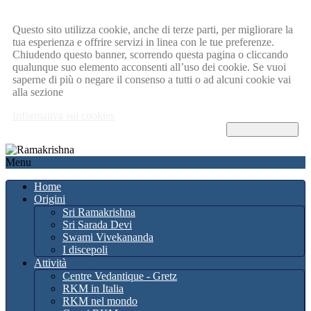
Questo sito utilizza cookie, anche di terze parti, per migliorare la
tua esperienza e offrire servizi in linea con le tue preferenze.
Chiudendo questo banner, scorrendo questa pagina o cliccando
qualunque suo elemento acconsenti all’uso dei cookie. Se vuoi
saperne di più o negare il consenso a tutti o ad alcuni cookie vai
alla sezione
Informativa sui cookies
OK, ho capito !
Menu
Home
Origini
Sri Ramakrishna
Sri Sarada Devi
Swami Vivekananda
I discepoli
Attività
Centre Vedantique - Gretz
RKM in Italia
RKM nel mondo