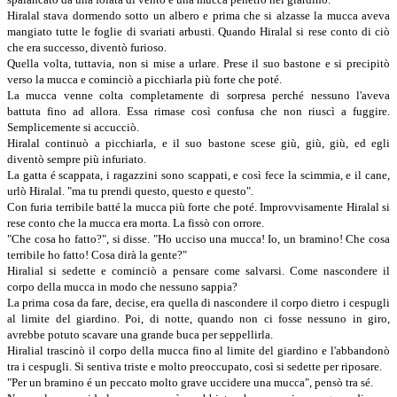
Hiralal stava dormendo sotto un albero e prima che si alzasse la mucca aveva
mangiato tutte le foglie di svariati arbusti. Quando Hiralal si rese conto di ciò
che era successo, diventò furioso.
Quella volta, tuttavia, non si mise a urlare. Prese il suo bastone e si precipitò
verso la mucca e cominciò a picchiarla più forte che poté.
La mucca venne colta completamente di sorpresa perché nessuno l'aveva
battuta fino ad allora. Essa rimase così confusa che non riuscì a fuggire.
Semplicemente si accucciò.
Hiralal continuò a picchiarla, e il suo bastone scese giù, giù, giù, ed egli
diventò sempre più infuriato.
La gatta é scappata, i ragazzini sono scappati, e così fece la scimmia, e il cane,
urlò Hiralal. "ma tu prendi questo, questo e questo".
Con furia terribile batté la mucca più forte che poté. Improvvisamente Hiralal si
rese conto che la mucca era morta. La fissò con orrore.
"Che cosa ho fatto?", si disse. "Ho ucciso una mucca! Io, un bramino! Che cosa
terribile ho fatto! Cosa dirà la gente?"
Hiralial si sedette e cominciò a pensare come salvarsi. Come nascondere il
corpo della mucca in modo che nessuno sappia?
La prima cosa da fare, decise, era quella di nascondere il corpo dietro i cespugli
al limite del giardino. Poi, di notte, quando non ci fosse nessuno in giro,
avrebbe potuto scavare una grande buca per seppellirla.
Hiralial trascinò il corpo della mucca fino al limite del giardino e l'abbandonò
tra i cespugli. Si sentiva triste e molto preoccupato, così si sedette per riposare.
"Per un bramino é un peccato molto grave uccidere una mucca", pensò tra sé.