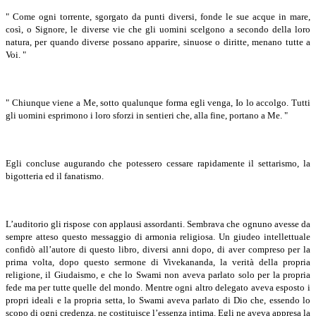
" Come ogni torrente, sgorgato da punti diversi, fonde le sue acque in mare,
così, o Signore, le diverse vie che gli uomini scelgono a secondo della loro
natura, per quando diverse possano apparire, sinuose o diritte, menano tutte a
Voi. "
" Chiunque viene a Me, sotto qualunque forma egli venga, Io lo accolgo. Tutti
gli uomini esprimono i loro sforzi in sentieri che, alla fine, portano a Me. "
Egli concluse augurando che potessero cessare rapidamente il settarismo, la
bigotteria ed il fanatismo.
L’auditorio gli rispose con applausi assordanti. Sembrava che ognuno avesse da
sempre atteso questo messaggio di armonia religiosa. Un giudeo intellettuale
confidò all’autore di questo libro, diversi anni dopo, di aver compreso per la
prima volta, dopo questo sermone di Vivekananda, la verità della propria
religione, il Giudaismo, e che lo Swami non aveva parlato solo per la propria
fede ma per tutte quelle del mondo. Mentre ogni altro delegato aveva esposto i
propri ideali e la propria setta, lo Swami aveva parlato di Dio che, essendo lo
scopo di ogni credenza, ne costituisce l’essenza intima. Egli ne aveva appresa la