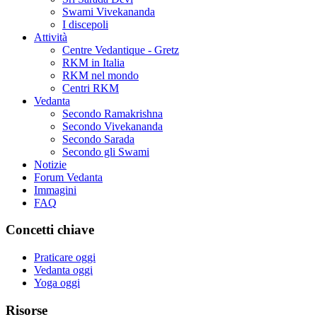
Swami Vivekananda
I discepoli
Attività
Centre Vedantique - Gretz
RKM in Italia
RKM nel mondo
Centri RKM
Vedanta
Secondo Ramakrishna
Secondo Vivekananda
Secondo Sarada
Secondo gli Swami
Notizie
Forum Vedanta
Immagini
FAQ
Concetti chiave
Praticare oggi
Vedanta oggi
Yoga oggi
Risorse