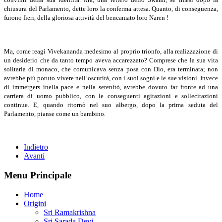
chiusura del Parlamento, dette loro la conferma attesa. Quanto, di conseguenza,
furono fieri, della gloriosa attività del beneamato loro Naren !
Ma, come reagì Vivekananda medesimo al proprio trionfo, alla realizzazione di
un desiderio che da tanto tempo aveva accarezzato? Comprese che la sua vita
solitaria di monaco, che comunicava senza posa con Dio, era terminata; non
avrebbe più potuto vivere nell’oscurità, con i suoi sogni e le sue visioni. Invece
di immergers inella pace e nella serenitò, avrebbe dovuto far fronte ad una
carriera di uomo pubblico, con le conseguenti agitazioni e sollecitazioni
continue. E, quando ritornò nel suo albergo, dopo la prima seduta del
Parlamento, pianse come un bambino.
Indietro
Avanti
Menu Principale
Home
Origini
Sri Ramakrishna
Sri Sarada Devi