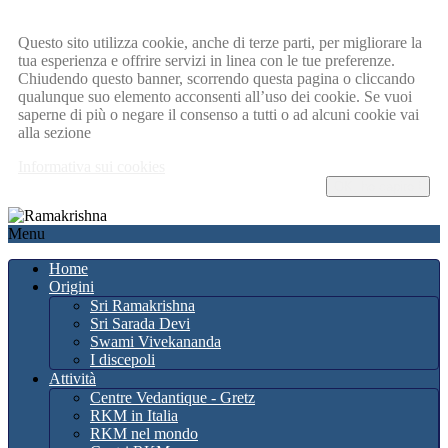
Questo sito utilizza cookie, anche di terze parti, per migliorare la
tua esperienza e offrire servizi in linea con le tue preferenze.
Chiudendo questo banner, scorrendo questa pagina o cliccando
qualunque suo elemento acconsenti all’uso dei cookie. Se vuoi
saperne di più o negare il consenso a tutti o ad alcuni cookie vai
alla sezione
Informativa sui cookies
OK, ho capito !
Menu
Home
Origini
Sri Ramakrishna
Sri Sarada Devi
Swami Vivekananda
I discepoli
Attività
Centre Vedantique - Gretz
RKM in Italia
RKM nel mondo