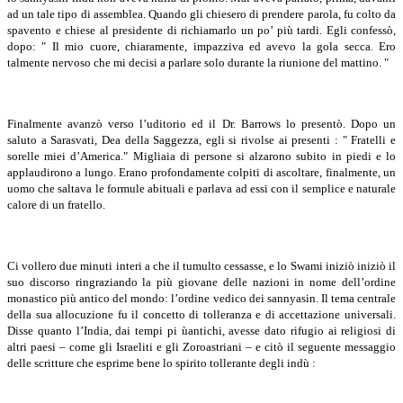
ad un tale tipo di assemblea. Quando gli chiesero di prendere parola, fu colto da
spavento e chiese al presidente di richiamarlo un po’ più tardi. Egli confessò,
dopo: " Il mio cuore, chiaramente, impazziva ed avevo la gola secca. Ero
talmente nervoso che mi decisi a parlare solo durante la riunione del mattino. "
Finalmente avanzò verso l’uditorio ed il Dr. Barrows lo presentò. Dopo un
saluto a Sarasvati, Dea della Saggezza, egli si rivolse ai presenti : " Fratelli e
sorelle miei d’America." Migliaia di persone si alzarono subito in piedi e lo
applaudirono a lungo. Erano profondamente colpiti di ascoltare, finalmente, un
uomo che saltava le formule abituali e parlava ad essi con il semplice e naturale
calore di un fratello.
Ci vollero due minuti interi a che il tumulto cessasse, e lo Swami iniziò iniziò il
suo discorso ringraziando la più giovane delle nazioni in nome dell’ordine
monastico più antico del mondo: l’ordine vedico dei sannyasin. Il tema centrale
della sua allocuzione fu il concetto di tolleranza e di accettazione universali.
Disse quanto l’India, dai tempi pi ùantichi, avesse dato rifugio ai religiosi di
altri paesi – come gli Israeliti e gli Zoroastriani – e citò il seguente messaggio
delle scritture che esprime bene lo spirito tollerante degli indù :