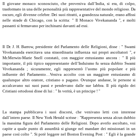
Il giovane monaco sconosciuto, che proveniva dall’India, si era, di colpo,
trasformato in una delle personalità più rappresentative del mondo religioso. Da
oscuro, egli divenne celebre. Dei suoi ritratti, a grandezza naturale, erano affissi
nelle strade di Chicago, con la scritta: " Il Monaco Vivekananda ", e molti
passanti si fermavano per inchinarsi davanti ad essi.
Il Dr. J. H. Barrow, presidente del Parlamento delle Religioni, disse : " Swami
Vivekananda esercitava una straordinaria influenza sui propri ascoltatori ", e
Mr.Merwin-Marie Snell constatò, con maggior entusiasmo ancora : " Il più
importante, il più tipico rappresentante dell’Induismo fu senza dubbio Swami
Vivekananda ; sicuramente, egli rappresentò l’uomo più popolare e più
influente del Parlamento…Veniva accolto con un maggiore entusiasmo di
qualunque altro oratore, cristiano o pagano. Ovunque andasse, le persone si
accalcavano sui suoi passi e pendevano dalle sue labbra. Il più rigido dei
Cristiani ortodossi disse di lui : " In verità, è un principe ! "
La stampa pubblicava i suoi discorsi, che venivano letti con interesse
dall’intero paese. Il New York Herald scrisse : "Rappresenta senza alcun dubbio
la massima figura del Parlamento delle Religioni. Dopo averlo ascoltato, voi
capite a quale punto di assurdità si giunge nel mandare dei missionari in un
paese così colto ". Si potè leggere nel Boston Evening Post : " Egli è la grande