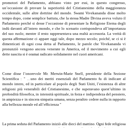
promotori del Parlamento, abbiano visto per essi, in questo congresso,
un’occasione di provare la superiorità del Cristianesimo della maggioranza
occidentale, sulle altre dottrine del mondo. Swami Vivekananda disse molto
tempo dopo, come semplice battuta, che la stessa Madre Divina aveva voluto il
Parlamento perché si desse l’occasione di presentare la Religione Eterna degli
indù davanti all’intero mondo, e che lo scenario corrispondeva all’importanza
del suo ruolo; mentre il resto rappresentava una realtà accessoria. La verità di
questa affermazione ci appare oggi tale, dopo mezzo secolo; poiché, se ci si è
dimenticati di ogni cosa detta al Parlamento, le parole che Vivekananda vi
pronunziò vengono ancora venerate in America, ed il movimento a cui egli
dette nascita si è oramai radicato solidamente nel cuori americani.
Come disse l’onorevole Mr. Merwin-Marie Snell, presidente della Sezione
Scientifica : " …uno dei meriti essenziali del Parlamento fu di indicare al
mondo intero, ed in particolare al popolo degli Stati Uniti, l’esistenza di altre
religioni più venerabili del Cristianesimo, e che superavano quest’ultimo in
profondità filosofica, in intensità spirituale, in forza e indipendeza del pensiero,
in ampiezza e in sincera simpatia umana, senza peraltro cedere nulla in rapporto
alla bellezza morale ed all’efficienza "
La prima seduta del Parlamento iniziò alle dieci del mattino. Ogni fede religiosa