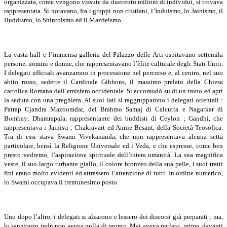
organizzata, come vengono vissute da duecento milioni di individui, si trovava
rappresentata. Si notavano, fra i gruppi non cristiani, l’Induismo, lo Jainismo, il
Buddismo, lo Shintoismo ed il Mazdeismo.
La vasta hall e l’immensa galleria del Palazzo delle Arti ospitavano settemila
persone, uomini e donne, che rappresentavano l’èlite culturale degli Stati Uniti.
I delegati ufficiali avanzarono in processione nel percorso e, al centro, nel suo
abito rosso, sedette il Cardinale Gibbons, il massimo prelato della Chiesa
cattolica Romana dell’emisfero occidentale. Si accomodò su di un trono ed aprì
la seduta con una preghiera. Ai suoi lati si raggrupparono i delegati orientali :
Patrap Cjandra Mazoomdar, del Brahmo Samaj di Calcutta e Nagarkar di
Bombay; Dhamrapala, rappresentante dei buddisti di Ceylon ; Gandhi, che
rappresentava i Jainisti ; Chakravart ed Annie Besant, della Società Teosofica.
Tra di essi stava Swami Vivekananda, che non rappresentava alcuna setta
particolare, bensì la Religione Universale ed i Veda, e che espresse, come ben
presto vedremo, l’aspirazione spirituale dell’intera umanità. La sua magnifica
veste, il suo largo turbante giallo, il colore bronzeo della sua pelle, i suoi tratti
fini erano molto evidenti ed attrassero l’attenzione di tutti. In ordine numerico,
lo Swami occupava il trentunesimo posto.
Uno dopo l’altro, i delegati si alzarono e lessero dei discorsi già preparati ; ma,
lo sannyasin indù non aveva nulla di pronto. Mai aveva parlato, prima, davanti