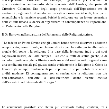
quattrocentesimo anniversario della scoperta dell’America, da parte di
Cristoforo Colombo. Uno degli scopi principali dell’Esposizione era di
mostrare i progressi che il mondo doveva agli scienziati occidentali, le scoperte
scientifiche e le tecniche recenti. Poiché la religione era un fattore essenziale
della cultura umana, si decise di organizzare, in contemporanea all’Esposizione,
un Parlamento delle Religioni.
Il Dr. Barrows, nella sua storia del Parlamento delle Religioni, scrisse:
" La fede in un Potere Divino che gli uomini hanno sentito di servire e adorare è
sempre stato, come il sole, un fattore di vita per lo sviluppo intellettuale e
morale dell’uomo ; la religione è la base della letteratura indù e dei suoi
capolavori mistici, dell’arte europea – sia che si tratti di statue greche, o di
cattedrali gotiche - , della libertà americana e dei suoi recenti progressi verso
una condizione sociale più giusta; risulta evidente che la Religione di Cristo ha
favorito gli sviluppi fondamentali più importanti e le più nobili tra le nostre
civiltà moderne. Di conseguenza non ci sembra che la religione, non più
dell’educazione, dell’Arte, o dell’Elettricità debba venire esclusa
dall’esposizione Universale di Chicago "
E’ sicuramente possibile che alcuni più entusiasti teologi cristiani, tra i