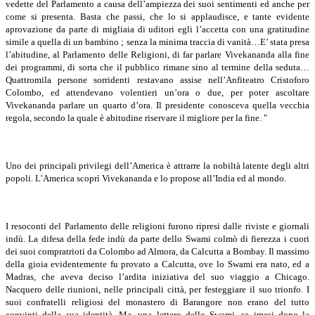
vedette del Parlamento a causa dell’ampiezza dei suoi sentimenti ed anche per
come si presenta. Basta che passi, che lo si applaudisce, e tante evidente
aprovazione da parte di migliaia di uditori egli l’accetta con una gratitudine
simile a quella di un bambino ; senza la minima traccia di vanità…E’ stata presa
l’abitudine, al Parlamento delle Religioni, di far parlare Vivekananda alla fine
dei programmi, di sorta che il pubblico rimane sino al termine della seduta…
Quattromila persone sorridenti restavano assise nell’Anfiteatro Cristoforo
Colombo, ed attendevano volentieri un’ora o due, per poter ascoltare
Vivekananda parlare un quarto d’ora. Il presidente conosceva quella vecchia
regola, secondo la quale è abitudine riservare il migliore per la fine. "
Uno dei principali privilegi dell’America è attrarre la nobiltà latente degli altri
popoli. L’America scoprì Vivekananda e lo propose all’India ed al mondo.
I resoconti del Parlamento delle religioni furono ripresi dalle riviste e giornali
indù. La difesa della fede indù da parte dello Swami colmò di fierezza i cuori
dei suoi compratrioti da Colombo ad Almora, da Calcutta a Bombay. Il massimo
della gioia evidentemente fu provato a Calcutta, ove lo Swami era nato, ed a
Madras, che aveva deciso l’ardita iniziativa del suo viaggio a Chicago.
Nacquero delle riunioni, nelle principali città, per festeggiare il suo trionfo. I
suoi confratelli religiosi del monastero di Barangore non erano del tutto
convinti della sua identità. Ma, una lettero dello Swami, se imesi dopo la