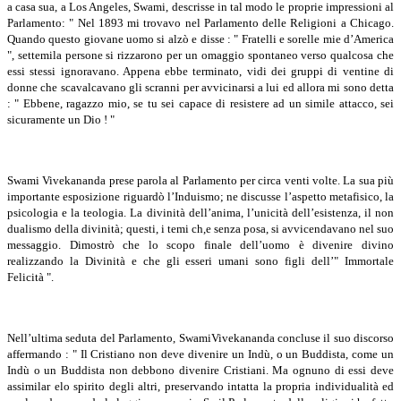
a casa sua, a Los Angeles, Swami, descrisse in tal modo le proprie impressioni al
Parlamento: " Nel 1893 mi trovavo nel Parlamento delle Religioni a Chicago.
Quando questo giovane uomo si alzò e disse : " Fratelli e sorelle mie d’America
", settemila persone si rizzarono per un omaggio spontaneo verso qualcosa che
essi stessi ignoravano. Appena ebbe terminato, vidi dei gruppi di ventine di
donne che scavalcavano gli scranni per avvicinarsi a lui ed allora mi sono detta
: " Ebbene, ragazzo mio, se tu sei capace di resistere ad un simile attacco, sei
sicuramente un Dio ! "
Swami Vivekananda prese parola al Parlamento per circa venti volte. La sua più
importante esposizione riguardò l’Induismo; ne discusse l’aspetto metafisico, la
psicologia e la teologia. La divinità dell’anima, l’unicità dell’esistenza, il non
dualismo della divinità; questi, i temi ch,e senza posa, si avvicendavano nel suo
messaggio. Dimostrò che lo scopo finale dell’uomo è divenire divino
realizzando la Divinità e che gli esseri umani sono figli dell’" Immortale
Felicità ".
Nell’ultima seduta del Parlamento, SwamiVivekananda concluse il suo discorso
affermando : " Il Cristiano non deve divenire un Indù, o un Buddista, come un
Indù o un Buddista non debbono divenire Cristiani. Ma ognuno di essi deve
assimilar elo spirito degli altri, preservando intatta la propria individualità ed