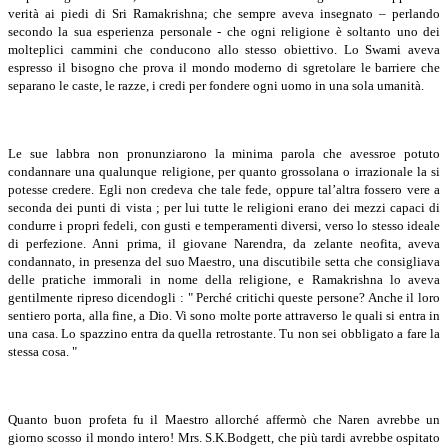
verità ai piedi di Sri Ramakrishna; che sempre aveva insegnato – perlando
secondo la sua esperienza personale - che ogni religione è soltanto uno dei
molteplici cammini che conducono allo stesso obiettivo. Lo Swami aveva
espresso il bisogno che prova il mondo moderno di sgretolare le barriere che
separano le caste, le razze, i credi per fondere ogni uomo in una sola umanità.
Le sue labbra non pronunziarono la minima parola che avessroe potuto
condannare una qualunque religione, per quanto grossolana o irrazionale la si
potesse credere. Egli non credeva che tale fede, oppure tal’altra fossero vere a
seconda dei punti di vista ; per lui tutte le religioni erano dei mezzi capaci di
condurre i propri fedeli, con gusti e temperamenti diversi, verso lo stesso ideale
di perfezione. Anni prima, il giovane Narendra, da zelante neofita, aveva
condannato, in presenza del suo Maestro, una discutibile setta che consigliava
delle pratiche immorali in nome della religione, e Ramakrishna lo aveva
gentilmente ripreso dicendogli : " Perché critichi queste persone? Anche il loro
sentiero porta, alla fine, a Dio. Vi sono molte porte attraverso le quali si entra in
una casa. Lo spazzino entra da quella retrostante. Tu non sei obbligato a fare la
stessa cosa. "
Quanto buon profeta fu il Maestro allorché affermò che Naren avrebbe un
giorno scosso il mondo intero! Mrs. S.K.Bodgett, che più tardi avrebbe ospitato