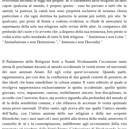
evolvendo secondo le leggi sue proprie. Se il Parlamento delle religioni ha fatto
capire qualcosa al mondo, è proprio questo : esso ha provato a tutti che la
santità, la purezza, la carità non sono proprietà esclusiva di nessuna chiesa
particolare e che ogni dottrina ha partorito le anime più nobili, più alte. Se
qualcuno, pur posto di fronte a codesta evidenza, si illude di assicurarsi la
supremazia della sola sua religione sulle rovine delle altre, lo compatisco dal
profondo del cuore e lo avverto che, a dispetto della sua resistenza, ben presto si
vedrà scritto sullo stendardo di tutte le fedi religiose : " Assistenza e non Lotta ",
" Assimilazione e non Distruzione ", " Armonia e non Discordia ".
Il Parlamento delle Religioni fornì a Swami Vivekananda l’occasione tanto
attesa di proclamare davanti al mondo occidentale le verità eterne ed universali
dei suoi antenati Ariani. Ed egli colse quest’occasione. Quando parlò,
rappresentava, per così dire, la confluenza di due grandi correnti di pensiero, di
due ideali che hann omodellato la cultura umana. Il vasto uditorio al quale si
rivolgeva rappresentava esclusivamente lo spirito occidentale; quello spirito
giovane, vivo, impaziente, curioso, terribilmente sincero, ben disciplinato, in
accordo con l’universo fisico, ma scettico riguardo alla profondità del mondo al
di la della sensibilità comune, e che rifiutava di accettare le verità spirituali
senza prove razionali. D’altro canto, egli aveva alle sue spalle l’antico mondo
dell’India, con l’intero assieme delle sue religioni e delle sue scoperte
filosofiche, con i suoi santi ed i suoi profeti alla ricerca della realtà, attraverso il
controllo di sé e la contemplazione, indifferente agli avvenimenti della vita
transitoria ed assorbito dalle Verità Eterne. L’educazione di Vivekananda, le sue