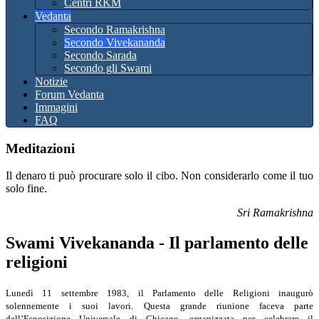
Centri RKM
Vedanta
Secondo Ramakrishna
Secondo Vivekananda
Secondo Sarada
Secondo gli Swami
Notizie
Forum Vedanta
Immagini
FAQ
Meditazioni
Il denaro ti può procurare solo il cibo. Non considerarlo come il tuo
solo fine.
Sri Ramakrishna
Swami Vivekananda - Il parlamento delle
religioni
Lunedì 11 settembre 1983, il Parlamento delle Religioni inaugurò
solennemente i suoi lavori. Questa grande riunione faceva parte
dell’Esposizione Universale di Chicago, organizzata per celebrare il