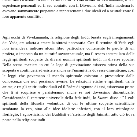
esperienze personali ed il suo contatto con il Dio-uomo dell’India moderna lo
avevano sommamente preparato a rappresentare i due ideali ed a neutralizzare il
loro apparente conflitto.
Agli occhi di Vivekananda, la religione degli Indù, basata sugli insegnamenti
dei Veda, era adatta a creare la sintesi necessaria. Con il termine di Veda egli
non intendeva indicare alcun libro particolare contenente le parole di un
profeta, o imposto da un’autorità sovrannaturale, ma il tesoro accumulato delle
leggi spirituali scoperte da diversi uomini spirituali indù, in diverse epoche.
Nella stessa maniera in cui la lege di gravitazione esisteva prima della sua
scoperta e continuerà ad esistere anche se l’umanità la dovesse dimenticare, così
le leggi che governano il mondo spirituale esistono a prescindere dalla
conoscenza che noi possiamo averne. Le relazioni etiche e spirituali tra le
anime, e tra gli spiriti individuali ed il Padre di ognuno di essi, esistevano prima
che li si scoprisse e persisteranno anche se noi dovessimo dimenticarle.
Considerando il carattere universale della fede indù, lo Swami disse : " I voli
spirituali della filosofia vedantica, di cui le ultime scoperte scientifiche
sembrano la eco, sino alle idee idolatre inferiori, con il loro mitologico
florilegio, l’agnosticismo dei Buddisti e l’ateismo degli Jainisti, tutto ciò trova
posto nella religione indù.