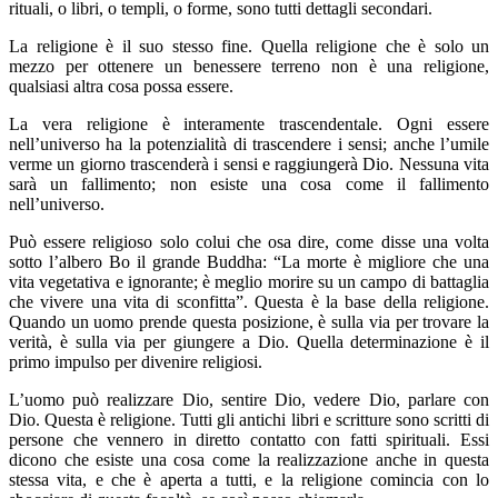
rituali, o libri, o templi, o forme, sono tutti dettagli secondari.
La religione è il suo stesso fine. Quella religione che è solo un
mezzo per ottenere un benessere terreno non è una religione,
qualsiasi altra cosa possa essere.
La vera religione è interamente trascendentale. Ogni essere
nell’universo ha la potenzialità di trascendere i sensi; anche l’umile
verme un giorno trascenderà i sensi e raggiungerà Dio. Nessuna vita
sarà un fallimento; non esiste una cosa come il fallimento
nell’universo.
Può essere religioso solo colui che osa dire, come disse una volta
sotto l’albero Bo il grande Buddha: “La morte è migliore che una
vita vegetativa e ignorante; è meglio morire su un campo di battaglia
che vivere una vita di sconfitta”. Questa è la base della religione.
Quando un uomo prende questa posizione, è sulla via per trovare la
verità, è sulla via per giungere a Dio. Quella determinazione è il
primo impulso per divenire religiosi.
L’uomo può realizzare Dio, sentire Dio, vedere Dio, parlare con
Dio. Questa è religione. Tutti gli antichi libri e scritture sono scritti di
persone che vennero in diretto contatto con fatti spirituali. Essi
dicono che esiste una cosa come la realizzazione anche in questa
stessa vita, e che è aperta a tutti, e la religione comincia con lo