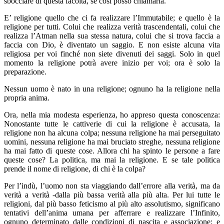
sbocciare di questa facoltà, se così posso chiamarla.
E’ religione quello che ci fa realizzare l’Immutabile; e quello è la
religione per tutti. Colui che realizza verità trascendentali, colui che
realizza l’Atman nella sua stessa natura, colui che si trova faccia a
faccia con Dio, è diventato un saggio. E non esiste alcuna vita
religiosa per voi finché non siete divenuti dei saggi. Solo in quel
momento la religione potrà avere inizio per voi; ora è solo la
preparazione.
Nessun uomo è nato in una religione; ognuno ha la religione nella
propria anima.
Ora, nella mia modesta esperienza, ho appreso questa conoscenza:
Nonostante tutte le cattiverie di cui la religione è accusata, la
religione non ha alcuna colpa; nessuna religione ha mai perseguitato
uomini, nessuna religione ha mai bruciato streghe, nessuna religione
ha mai fatto di queste cose. Allora chi ha spinto le persone a fare
queste cose? La politica, ma mai la religione. E se tale politica
prende il nome di religione, di chi è la colpa?
Per l’indù, l’uomo non sta viaggiando dall’errore alla verità, ma da
verità a verità -dalla più bassa verità alla più alta. Per lui tutte le
religioni, dal più basso feticismo al più alto assolutismo, significano
tentativi dell’anima umana per afferrare e realizzare l’Infinito,
ognuno determinato dalle condizioni di nascita e associazione; e