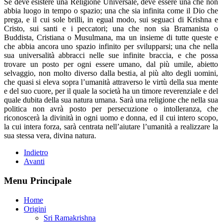
Se deve esistere una Religione Universale, deve essere una che non
abbia luogo in tempo o spazio; una che sia infinita come il Dio che
prega, e il cui sole brilli, in egual modo, sui seguaci di Krishna e
Cristo, sui santi e i peccatori; una che non sia Bramanista o
Buddista, Cristiana o Musulmana, ma un insieme di tutte queste e
che abbia ancora uno spazio infinito per svilupparsi; una che nella
sua universalità abbracci nelle sue infinite braccia, e che possa
trovare un posto per ogni essere umano, dal più umile, abietto
selvaggio, non molto diverso dalla bestia, al più alto degli uomini,
che quasi si eleva sopra l’umanità attraverso le virtù della sua mente
e del suo cuore, per il quale la società ha un timore reverenziale e del
quale dubita della sua natura umana. Sarà una religione che nella sua
politica non avrà posto per persecuzione o intolleranza, che
riconoscerà la divinità in ogni uomo e donna, ed il cui intero scopo,
la cui intera forza, sarà centrata nell’aiutare l’umanità a realizzare la
sua stessa vera, divina natura.
Indietro
Avanti
Menu Principale
Home
Origini
Sri Ramakrishna