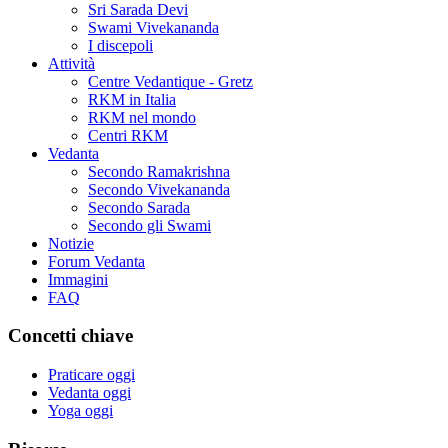
Sri Sarada Devi
Swami Vivekananda
I discepoli
Attività
Centre Vedantique - Gretz
RKM in Italia
RKM nel mondo
Centri RKM
Vedanta
Secondo Ramakrishna
Secondo Vivekananda
Secondo Sarada
Secondo gli Swami
Notizie
Forum Vedanta
Immagini
FAQ
Concetti chiave
Praticare oggi
Vedanta oggi
Yoga oggi