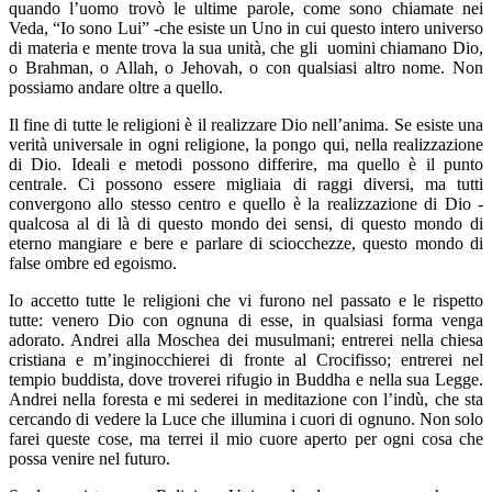
quando l’uomo trovò le ultime parole, come sono chiamate nei
Veda, “Io sono Lui” -che esiste un Uno in cui questo intero universo
di materia e mente trova la sua unità, che gli uomini chiamano Dio,
o Brahman, o Allah, o Jehovah, o con qualsiasi altro nome. Non
possiamo andare oltre a quello.
Il fine di tutte le religioni è il realizzare Dio nell’anima. Se esiste una
verità universale in ogni religione, la pongo qui, nella realizzazione
di Dio. Ideali e metodi possono differire, ma quello è il punto
centrale. Ci possono essere migliaia di raggi diversi, ma tutti
convergono allo stesso centro e quello è la realizzazione di Dio -
qualcosa al di là di questo mondo dei sensi, di questo mondo di
eterno mangiare e bere e parlare di sciocchezze, questo mondo di
false ombre ed egoismo.
Io accetto tutte le religioni che vi furono nel passato e le rispetto
tutte: venero Dio con ognuna di esse, in qualsiasi forma venga
adorato. Andrei alla Moschea dei musulmani; entrerei nella chiesa
cristiana e m’inginocchierei di fronte al Crocifisso; entrerei nel
tempio buddista, dove troverei rifugio in Buddha e nella sua Legge.
Andrei nella foresta e mi sederei in meditazione con l’indù, che sta
cercando di vedere la Luce che illumina i cuori di ognuno. Non solo
farei queste cose, ma terrei il mio cuore aperto per ogni cosa che
possa venire nel futuro.