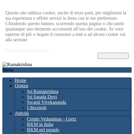
Questo sito utilizza cookie, anche di terze parti, per migliorare la
tua esperienza e offrire servizi in linea con le tue preferenze.
Chiudendo questo banner, scorrendo questa pagina o cliccando
qualunque suo elemento acconsenti all’uso dei cookie. Se vuoi
saperne di più o negare il consenso a tutti o ad alcuni cookie vai
alla sezione
Informativa sui cookies
OK, ho capito !
Menu
Home
Origini
Sri Ramakrishna
Sri Sarada Devi
Swami Vivekananda
I discepoli
Attività
Centre Vedantique - Gretz
RKM in Italia
RKM nel mondo