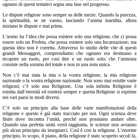
ognuno di questi tentativi segna una fase nel progresso.
Le dispute religiose sono sempre su delle inezie. Quando la purezza,
la spiritualità, se ne vanno, lasciando l’anima inaridita, allora
iniziano le dispute e mai prima.
L’uomo ha l’idea che possa esistere solo una religione, che ci possa
essere solo un Profeta, che possa esistere solo una Incarnazione; ma
questa idea non è corretta. Attraverso lo studio delle vite di questi
grandi Messaggeri, comprendiamo che ognuno era destinano a
ricoprire un ruolo, per cosi dire e un ruolo solo; che l’armonia
consiste nella somma del totale e non in una nota unica.
Non c’è mai stata la mia o la vostra religione, la mia religione
nazionale o la vostra religione nazionale. Non sono mai esistite varie
religioni; c’è solo una Religione. Una sola infinita Religione è
esistita dall’eternità ed esisterà sempre e questa Religione si esprime
nei vari paesi in modi diversi.
C’è solo un principio alla base delle varie manifestazioni della
religione e questo è già stato tracciato per noi. Ogni scienza deve
finire dove incontra l’unità, perché non possiamo andare oltre.
Quando una perfetta unità verrà raggiunta, le scienze non avranno
più alcun principio da insegnarci. Così è con la religione. L’enorme
principio, lo scopo, il piano, della religione è stato scoperto secoli fa,