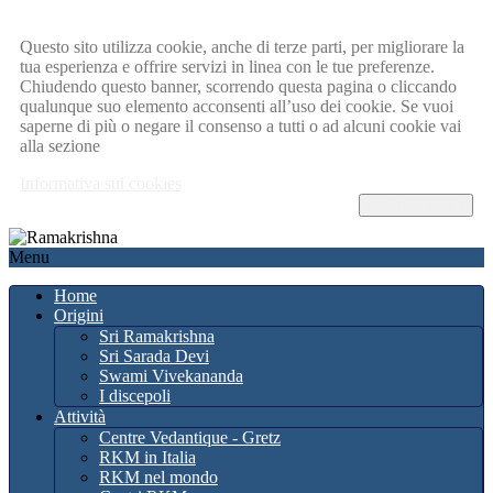
Questo sito utilizza cookie, anche di terze parti, per migliorare la
tua esperienza e offrire servizi in linea con le tue preferenze.
Chiudendo questo banner, scorrendo questa pagina o cliccando
qualunque suo elemento acconsenti all’uso dei cookie. Se vuoi
saperne di più o negare il consenso a tutti o ad alcuni cookie vai
alla sezione
Informativa sui cookies
OK, ho capito !
Menu
Home
Origini
Sri Ramakrishna
Sri Sarada Devi
Swami Vivekananda
I discepoli
Attività
Centre Vedantique - Gretz
RKM in Italia
RKM nel mondo