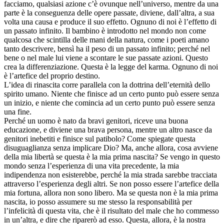
facciamo, qualsiasi azione c’è ovunque nell’universo, mentre da una
parte è la conseguenza delle opere passate, diviene, dall’altra, a sua
volta una causa e produce il suo effetto. Ognuno di noi è l’effetto di
un passato infinito. Il bambino è introdotto nel mondo non come
qualcosa che scintilla delle mani della natura, come i poeti amano
tanto descrivere, bensì ha il peso di un passato infinito; perché nel
bene o nel male lui viene a scontare le sue passate azioni. Questo
crea la differenziazione. Questa è la legge del karma. Ognuno di noi
è l’artefice del proprio destino.
L’idea di rinascita corre parallela con la dottrina dell’eternità dello
spirito umano. Niente che finisce ad un certo punto può essere senza
un inizio, e niente che comincia ad un certo punto può essere senza
una fine.
Perché un uomo è nato da bravi genitori, riceve una buona
educazione, e diviene una brava persona, mentre un altro nasce da
genitori inebetiti e finisce sul patibolo? Come spiegate questa
disuguaglianza senza implicare Dio? Ma, anche allora, cosa avviene
della mia libertà se questa è la mia prima nascita? Se vengo in questo
mondo senza l’esperienza di una vita precedente, la mia
indipendenza non esisterebbe, perché la mia strada sarebbe tracciata
attraverso l’esperienza degli altri. Se non posso essere l’artefice della
mia fortuna, allora non sono libero. Ma se questa non è la mia prima
nascita, io posso assumere su me stesso la responsabilità per
l’infelicità di questa vita, che è il risultato del male che ho commesso
in un’altra, e dire che riparerò ad esso. Questa, allora, è la nostra